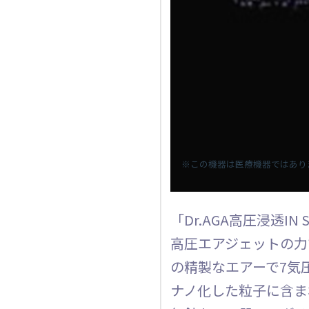
※この機器は医療機器ではあり
「Dr.AGA高圧浸透I
高圧エアジェットの力
の精製なエアーで7気
ナノ化した粒子に含ま