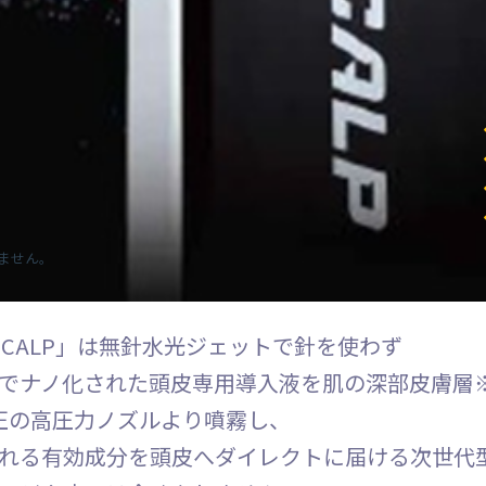
ません。
N SCALP」は無針水光ジェットで針を使わず
でナノ化された頭皮専用導入液を肌の深部皮膚層※
圧の高圧力ノズルより噴霧し、
れる有効成分を頭皮へダイレクトに届ける次世代