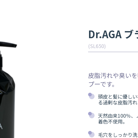
スカルプシャンプー
Dr.AGA
(SL650)
皮脂汚れや臭いを
プーです。
頭皮と髪に優しい
る過剰な皮脂汚れ
天然由来100％
着色不使用。
毛穴をしっかり洗い